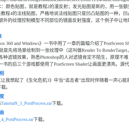
aspx）。使用了四种技术：颜色贴图，就是教程2的漫反射；发光贴图是新的
4的法线贴图，严格地说法线贴图只是凹凸贴图的一种，凹凸贴图还包含
张额外的纹理控制模型不同部位的镜面反射强度，这个例子中让地
果
g: For Xbox 360 and Windows》一书中用了一章的篇幅介绍了PostScr
是先将场景绘制到一张纹理中（这叫做Render To RenderT
种滤镜效果，熟悉Photoshop的人对滤镜肯定不陌生，原理
amming》一书的后三个游戏都使用了PostScreen Shader让画面更漂亮。源
反相
让我想起了《生化危机3》中当“追击者”出现时伴随着一声心
下载。
灰度
码
Tutorial9_3_PostProcess.rar
下载。
扭曲
_4_PostProcess.rar
下载。