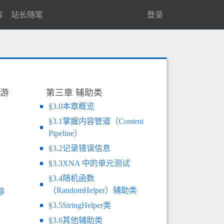
库
站长随笔
登录
个游
第三章 辅助类
§3.0本章概览
§3.1掌握内容管道（Content
Pipeline）
§3.2记录错误信息
§3.3XNA 中的单元测试
§3.4随机函数
（RandomHelper）辅助类
游
§3.5StringHelper类
§3.6其他辅助类