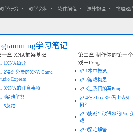
教学研究
教学资料
软件编程
课外物理
物理题
 Programming学习笔记
第一章 XNA框架基础
第二章 制作你的第一
戏－Pong
§1.1XNA简介
§2.1本章概览
§1.2得到免费的XNA Game
tudio Express
§2.2游戏构思
§1.3XNA的注意事项
§2.3让我们编写Pong
§1.4疑难解答
§2.4在Xbox 360看上去如
何？
§1.5总结
§2.5挑战：改进您的Pong
戏
§2.6疑难解答