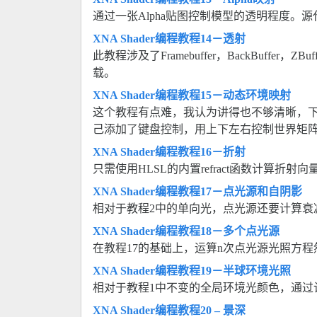
通过一张Alpha贴图控制模型的透明程度。源
XNA Shader编程教程14－透射
此教程涉及了Framebuffer，BackBuffer，Z
载。
XNA Shader编程教程15－动态环境映射
这个教程有点难，我认为讲得也不够清晰，下
己添加了键盘控制，用上下左右控制世界矩阵
XNA Shader编程教程16－折射
只需使用HLSL的内置refract函数计算折射
XNA Shader编程教程17－点光源和自阴影
相对于教程2中的单向光，点光源还要计算衰
XNA Shader编程教程18－多个点光源
在教程17的基础上，运算n次点光源光照方
XNA Shader编程教程19－半球环境光照
相对于教程1中不变的全局环境光颜色，通过
XNA Shader编程教程20 – 景深