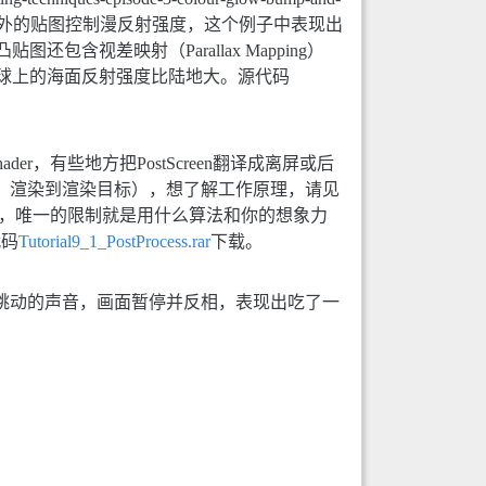
，用一张额外的贴图控制漫反射强度，这个例子中表现出
视差映射（Parallax Mapping）
球上的海面反射强度比陆地大。源代码
een Shader，有些地方把PostScreen翻译成离屏或后
arget，渲染到渲染目标），想了解工作原理，请见
不难，唯一的限制就是用什么算法和你的想象力
代码
Tutorial9_1_PostProcess.rar
下载。
脏跳动的声音，画面暂停并反相，表现出吃了一