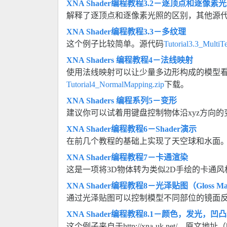
XNA Shader编程教程3.2－逐顶点和逐像素
解释了逐顶点和逐像素光照的区别，其他源
XNA Shader编程教程3.3－多纹理
这个例子比较简单。源代码
Tutorial3.3_MultiTe
XNA Shaders 编程教程4－法线映射
使用法线映射可以让少量多边形构成的模型
Tutorial4_NormalMapping.zip
下载。
XNA Shaders 编程系列5－变形
建议你可以试着用键盘控制物体沿xyz方向的
XNA Shader编程教程6－Shader演示
在前几个教程的基础上实现了天空球和水面
XNA Shader编程教程7－卡通渲染
这是一项将3D物体转为类似2D手绘的卡通
XNA Shader编程教程8－光泽贴图（Gloss M
通过光泽贴图可以控制模型不同部位的镜面
XNA Shader编程教程8.1－颜色，发光，
这个例子来自于http://xna-uk.net/，原文地址（http://xna-u