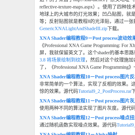
reflective-texture-maps.
地球上的大城市的灯光效果；凹凸贴图，就是教程
等；反射贴图就是教程8的光泽贴，通过一
GenericXNALightAndShadeIII.zip
下载。
XNA Shader编程教程9－Post process波动效
《Professional XNA Game Programmin
屏，我就保留英文了。这个shader的基本思路就
3.8 将场景绘制到纹理
，然后对这个纹理施加各
了，《Professional XNA Game Progr
XNA Shader编程教程10－Post process图片
非常简单的一个算法，实现了反相的效果。这
惊的效果。源代码
Tutorial9_2_PostProcess.rar
XNA Shader编程教程11－Post process图片
使用两种不同的算法实现了图片灰度。源代
XNA Shader编程教程12－Post process噪点
通过随机函数实现噪点效果。源代码
Tutorial9
XNA Shader编程教程13－Alpha映射