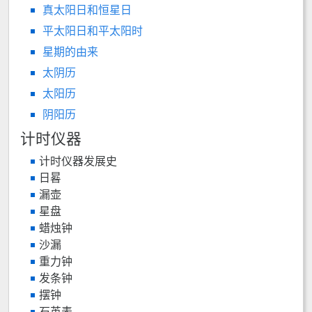
真太阳日和恒星日
平太阳日和平太阳时
星期的由来
太阴历
太阳历
阴阳历
计时仪器
计时仪器发展史
日晷
漏壶
星盘
蜡烛钟
沙漏
重力钟
发条钟
摆钟
石英表