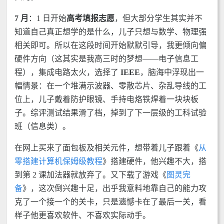
7 月
：1 日开始
高考填报志愿
，但大部分学生其实并不
知道自己真正想学的是什么，儿子只想与数学、物理强
相关即可。所以在这段时间开始默默引导，我更倾向偏
硬件方向（这其实是我高三时的梦想——电子信息工
程），集成电路太火，选择了
IEEE
，脑海中浮现出一
幅情景：在一个堆满示波器、零散芯片、杂乱导线的工
位上，儿子戴着防护眼镜、手持电烙铁焊着一块块板
子。综评测试结果滑了档，掉到了下一层级的工科试验
班（信息类）。
在网上买来了面包板及相关元件，想带着儿子跟着《
从
零搭建计算机保姆级教程
》搭建硬件，他兴趣不大，搭
到第 2 课加法器就放弃了。又下载了游戏《
图灵完
备
》，这次倒兴趣十足，出乎我意料地靠自己的能力攻
克了一个接一个的关卡，只是遗憾卡在了最后一关，看
样子他更喜欢软件、不喜欢实际动手。