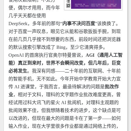
便，偶尔才用用，而今年
几乎天天都在使用
DeepSeek，多年前的那句“
内事不决问百度
”该换换了。
对于百度一声叹息，眼见它从能和谷歌扳扳手腕，到现
在前几页几乎搜不到想要的东西，前段时间还把浏览器
的默认搜索引擎改成了 Bing，至少它清爽得多。
OpenAI 的首席执行官奥尔特曼曾说，
AGI（通用人工智
能）真正到来时，世界不会瞬间改变，但几年后，巨变
必将发生
。我深有同感——二十年前的互联网、十年前
的智能手机，无不如此。今年开始中学教育开始大力宣
传 AI 进课堂，于我而言，最亟待解决的问题是
批改作
业
，相对于文科，理科的文字题作业批改难度更高，曾
经试用过科大讯飞的星火 AI 批阅机，对理科主观题的
批阅效果不佳，但我想随着技术的进步，这个缺点是可
以改进的，但现在最大的问题是卡在了第一步——如何
输入作业，现在大学里很多作业都是通过网络上传的，