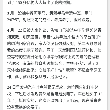
到了 150 多亿仍大大超出了我的预期。
3 月
：没抽中苏河半马，
黄浦半马
幸运中签，用时
2:07:57，对照之前的成绩，老是老了，但还没崩。
4 月
：22 日被人事约谈，告知自己被选中下学期起赴
青
海支教
，明天答复，带着“世界就是个巨大的草台班子”
的想法回家商议，家人倒没有强烈反对，第二天领导对
我的态度表示了赞许。隔了一天就到医院进行体检，检
查等待的空隙开始用心思考“如何将上海先进的物理教
学理念与青海的教育实践相结合，生根开花”，过了 2
天体检结果出来：心脏不好！谁？我嘛？不适合高原工
作，此事就此偃旗息鼓，另派他人。
24 日早发动汽车时竟然毫无反应，匆忙间只能打车赴
校，下班后才发现竟然是
蓄电池没电
了。车已经买了 13
年了，挺皮实的，这次还以为出了大毛病，现在看来也
没有置换的必要了。