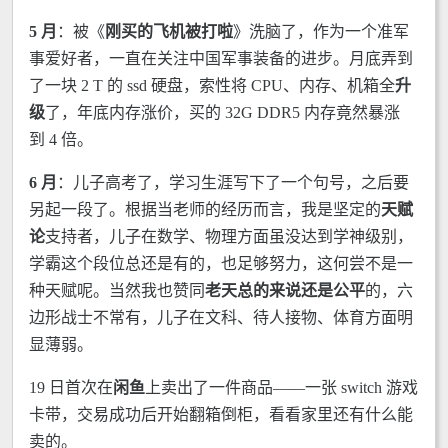
5 月
：被《
刚买的飞机被打啦
》洗脑了，作为一个准军
事爱好者，一直在关注中国军事装备的进步。月底弄到
了一块 2 T 的 ssd 硬盘，索性将 CPU、内存、机箱全
升
级
了，年底内存涨价，买的 32G DDR5 内存竟然暴涨
到 4 倍。
6 月
：儿子高考了，学习生涯写下了一个句号，之后要
另起一段了。根据当老师的经历而言，我是坚定的
天赋
论
支持者，儿子在数学、物理方面虽没达到学神级别，
学霸这个段位总还是有的，也足够努力，这何尝不是一
种天赋呢。当然我也赞同
老天总的来说还是公平
的，六
边形战士不常有，儿子在文科、待人接物、体育方面明
显薄弱。
19 日首次在
闲鱼
上卖出了一件商品——一张 switch 游戏
卡带，交易成功后开始翻箱倒柜，看看家里还有什么能
卖的。