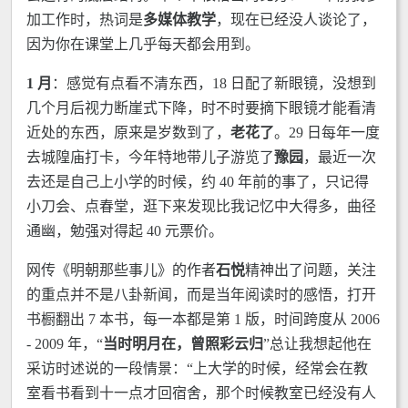
加工作时，热词是
多媒体教学
，现在已经没人谈论了，
因为你在课堂上几乎每天都会用到。
1 月
：感觉有点看不清东西，18 日配了新眼镜，没想到
几个月后视力断崖式下降，时不时要摘下眼镜才能看清
近处的东西，原来是岁数到了，
老花了
。29 日每年一度
去城隍庙打卡，今年特地带儿子游览了
豫园
，最近一次
去还是自己上小学的时候，约 40 年前的事了，只记得
小刀会、点春堂，逛下来发现比我记忆中大得多，曲径
通幽，勉强对得起 40 元票价。
网传《明朝那些事儿》的作者
石悦
精神出了问题，关注
的重点并不是八卦新闻，而是当年阅读时的感悟，打开
书橱翻出 7 本书，每一本都是第 1 版，时间跨度从 2006
- 2009 年，“
当时明月在，曾照彩云归
”总让我想起他在
采访时述说的一段情景：“上大学的时候，经常会在教
室看书看到十一点才回宿舍，那个时候教室已经没有人