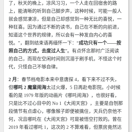
了，秋天的晚上，凉风习习，一个人走在回宿舍的路
上，能清晰的听到自己脚步声，这种时候，可能一般人
就会感觉凄凉，但是自己却感觉到一种无比的喜悦，一
种狂喜。因为通过不断的读书，自己在不断的向前进，
知道这个世界的规律，所以会有一种发自内心的喜
悦。”，翻到结束语再缅怀一下：“
成功只有一个——按
照自己的方式，去度过人生
”。有点怀念那时广泛阅读
的自己，而现在空闲时间则沉溺于刷手机，不怪这个时
代，只怪自己不够自律。
2 月
：春节档电影本来中意唐探 4，看下来不过不失，
但
哪吒 2 魔童闹海
太过火爆，5 日再赴电影院。小时候
看的是 1979 年版的动画片《哪吒闹海》，也很好看，
只是比不过心目中的 No 1《大闹天宫》，主要是自刎那
段情节有点虐心，哪像猴子即便被擒住，天兵仍奈他不
何，况且哪吒在《大闹天宫》可是被悟空打败的。曾在
2019 年看过哪吒 1，这次的 2 不算难看，但票房竟然达