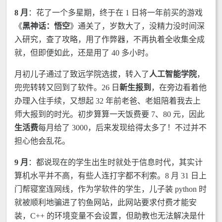
8 月
：花了一个多星期，终于在 1 日将一年前买的游戏
《
黑神话：悟空
》通关了，岁数大了，没精力没时间深
入研究，查了攻略，用了作弊器，不再执着全收集全成
就，但即便如此，还是用了 40 多小时。
月初儿子通过了致远学院选拔，转入了
人工智能学院
，
兜兜转转又回到了软件。26 日
新生报到
，在旁边看着他
办理入住手续，又想起 32 年前老爸、老姐陪着我去上
师大报到的时光。初步算算一天饭费要 7、80 元，因此
生活费
每月给了 3000，后来发现给得太多了！不过并不
担心他会乱花。
9 月
：都说现在的学生出生时就处于信息时代，其实计
算机水平并不高，有些人连打字都不利索。8 月 31 日上
门帮寝室连网线，作为学软件的学生，儿子装 python 时
就被顺利地骗进了钓鱼网站，此网站要求付费才能安
装，C++ 的环境变量不会设置，但助教也无法解决是什