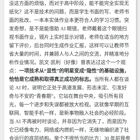
没这方面的烦恼，而对于高中阶段，能不能完全实现无
纸化？这不是技术的问题，而是学生书面的写、老师书
面的批改、一本本实体作业本更符合人的学习习惯。突
发奇想，是不是能借助 AI 眼镜，老师戴着这个眼镜扫
视书面作业，镜片上实时显示对错，老师在适当的地方
留下评价，后台同时生成作业汇报，这样可以让教师节
省大量的时间，并兼顾人与人之间的交流，并精准地分
析作业情况。凯文·凯利（好像）曾表达过这个一个观
点：
一项技术从“显性”的明星变成“隐性”的基础设施，
恰恰是它成熟和取得真正成功的标志。
当所有人都在谈
论 AI 时，说明它正处于高速发展、形态未定、引发好
奇与不安的“青春期”。它站在舞台中央，吸引所有目
光，每一个进步和失误都被放大检视。这就像早期的互
联网、智能手机一样，是新事物融入社会的必经阶段。
当 AI 不再被时时谈论，并非因为它消失了，而是因为
它已经像电力、网络或内燃机一样，无缝地编织进了社
会运行的底层结构。举个不很恰当的比方：30 年前我参