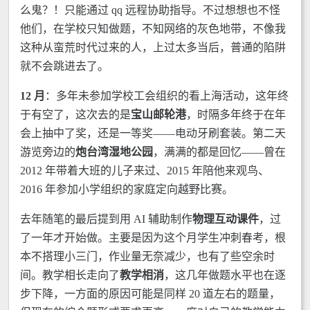
么鬼？！只能通过 qq 远程协助指导。不过想想也不怪
他们，在学校只知做题，不知网络的灰色地带，不像我
这种从蛮荒时代过来的人，上过太多当后，普通的陷阱
就不会跳进去了。
12 月
：多年未参加学校工会组织的看上海活动，这年终
于有空了，这次去的是
宝山邮轮港
，时隔多年终于在年
会上抽中了奖，还是一等奖——电动牙刷套装。第二天
游览旁边的
炮台湾湿地公园
，满满的都是回忆——曾在
2012 年带着大班的儿子来过、2015 年陪他来观鸟、
2016 年参加小学组织的家庭定向越野比赛。
去年随笔的最后提到用 AI 辅助制作
物理互动课件
，过
了一年才开始做。主要是因为这个月学生冲刺春考，根
本不搭理小三门，作业量无奈减少，也有了些空余时
间。教学相长走向了
教学相消
，这几年做题水平也在逐
步下降，一方面的原因可能是同样 20 道左右的题量，