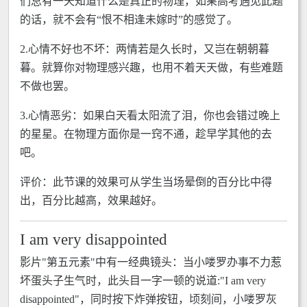
们总有一天知道什么是真正的物理，如果高考遇见此题
的话，就不会有“恨不相逢未嫁时”的感觉了。
2.心情不好也不坏：两情若是久长时，又岂在朝朝暮
暮。就算你对物理感兴趣，也用不着天天做，有些难题
不做也罢。
3.心情恶劣：如果白天看太阳流了泪，你也会错过晚上
的星星。在物理方面你是一窍不通，趁早学其他的去
吧。
评价：此节课的效果可从学生当场晕倒的百分比中得
出，百分比越高，效果越好。
I am very disappointed
影片"第五元素"中有一经典镜头：当小喽罗办事不力惹
坏蛋头子生气时，此头目一字一顿的说道:"I am very
disappointed"，同时按下炸弹按钮，顷刻间，小喽罗灰