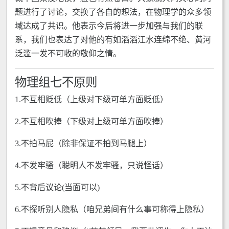
题进行了讨论，交换了各自的想法，在物理学的众多领
域达成了共识。他表示今后将进一步加强与我们的联
系，我们也表达了对他的有如滔滔江水连绵不绝、黄河
泛滥一发不可收的敬仰之情。
物理组七不原则
1.不互相贬低（上级对下级可单方面贬低）
2.不互相吹捧（下级对上级可单方面吹捧）
3.不拍马屁（除非保证不拍到马腿上）
4.不发牢骚（聪明人不发牢骚，只说怪话）
5.不背后议论(当面可以)
6.不探听别人隐私（咱兄弟间有什么事可称得上隐私）