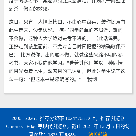
路子的参考书，某老师对此深恶痛绝，计划抓一典型起
到杀一儆百的效果。
这日，果有一人撞上枪口，不由心中窃喜，装作随意向
此生走去，边走边说："有些同学简单的不屑做，难的
不会做，这种人大学绝对是考不进的。"（此话说完，
正好走到该生面前，不尤对自己时间把握的精确敬佩不
已）"比方说你，出的题不做，就做这些来路不明的参
考书，大家不要向他学习。"看着其他同学以一种同情
的目光看着此生，深感目的已达到，但此时学生说了这
么一句："但这本书是您编写的。"----我倒！
2006 - 2026，推荐分辨率 1024*768 以上，推荐浏览器
Chrome、Edge 等现代浏览器，截止 2021 年 12 月 5 日的访
问次数：
1872 万 9823
。
站长邮箱