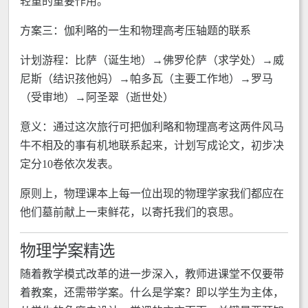
轻重的重要作用。
方案三：伽利略的一生和物理高考压轴题的联系
计划游程：比萨（诞生地）→佛罗伦萨（求学处）→威
尼斯（结识孩他妈）→帕多瓦（主要工作地）→罗马
（受审地）→阿圣翠（逝世处）
意义：通过这次旅行可把伽利略和物理高考这两件风马
牛不相及的事有机地联系起来，计划写成论文，初步决
定分10卷依次发表。
原则上，物理课本上每一位出现的物理学家我们都应在
他们墓前献上一束鲜花，以寄托我们的哀思。
物理学案精选
随着教学模式改革的进一步深入，教师进课堂不仅要带
着教案，还需带学案。什么是学案？即以学生为主体，