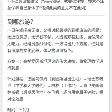
7.不提意见和建议（“某某领导，我要批评你，你太不注
意保养自己身体了”诸如此类的意见不在此列）
到哪旅游？
一日午间闲来无事，又探讨起暑期的到哪旅游的问题：
太近没意思，太远钱不够，人造景观甚肤浅，自然风光
太吃力，经组员激烈讨论，一致得出几个方案，绝对是
有深厚的文化底蕴，体现物理组特色。
方案一：高举爱因斯坦理论的伟大旗帜，将物理教学进
行到底
计划游程：德国乌尔姆（爱因斯坦出生地）→瑞士苏黎
世（中学和大学时代）→柏林（工作地）→直飞美国普
林斯顿（后期居住地）在飞机上还可用铯原子钟验证相
对论效应
时间：2个月