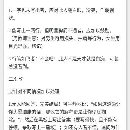
1.一字也未写出者，应对此人翻白眼，冷笑，作蔑视
状。
2.能写出一两行，但明显狗屁不通者，应加以鼓励。
（男教师注意：对男生可用摸头、拍肩等行为，女生用
目光足亦，切记）
3.行笔如飞者：不会吧！此人不是天才就是白痴，可装
着没看到。
三.讨论
应针对不同情况加以处理
1.无人能回答：完美结局！可平静地说：“如果这道题让
你头晕脑胀的话，那么它的解释更是让你彻底糊
涂。”，然后在黑板上写出答案（要写得快，且不能有
停顿，争取写上一黑板）；如还有人看不懂，追问为什