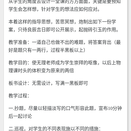
从学生的角度去设计一堂课的方方面面，关键是要预知
学生会怎样想，针对学生的想法应如何应对。
本着这样的指导思想，苦思冥想，炮制出如下一份学
案，只待良辰吉日即可公开展示，起抛砖引玉的作用。
教学准备：一道自己也做不出的难题，将答案背出（最
好是题只有一两行，过程半黑板以上）
教学目的：使无理老师成为学生崇拜的呕像，以后上物
理课时头的体积变为原来的两倍
板书设计：无需设计，写满一黑板即可
教学过程：
一.抄题，尽量以轻描淡写的口气形容此题，宣布10分钟
后一起讨论
二.巡视，对学生的不同表现施以不同的措施：