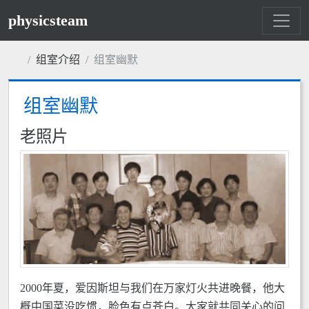
physicsteam
组室介绍
组室幽默
组室幽默
老照片
2000年夏，爱因斯坦与我们在万家灯火共进晚餐，他大
概中国菜没吃惯，脸色有点苍白。大家就共同关心的问