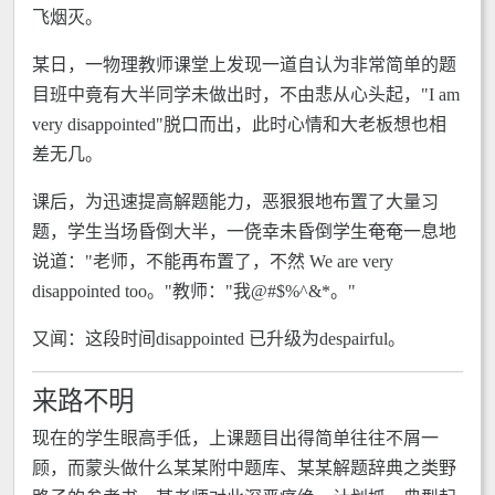
飞烟灭。
某日，一物理教师课堂上发现一道自认为非常简单的题
目班中竟有大半同学未做出时，不由悲从心头起，"I am
very disappointed"脱口而出，此时心情和大老板想也相
差无几。
课后，为迅速提高解题能力，恶狠狠地布置了大量习
题，学生当场昏倒大半，一侥幸未昏倒学生奄奄一息地
说道："老师，不能再布置了，不然 We are very
disappointed too。"教师："我@#$%^&*。"
又闻：这段时间disappointed 已升级为despairful。
来路不明
现在的学生眼高手低，上课题目出得简单往往不屑一
顾，而蒙头做什么某某附中题库、某某解题辞典之类野