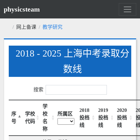
physicsteam
网上备课
教学研究
2018 - 2025 上海中考录取分
数线
搜索
学
2018
2019
2020
2
序
学校
校
所属区
投档
投档
投档
号
代码
名
线
线
线
称