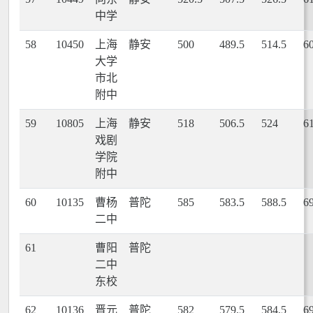
中学
58
10450
上海
静安
500
489.5
514.5
6
大学
市北
附中
59
10805
上海
静安
518
506.5
524
6
戏剧
学院
附中
60
10135
曹杨
普陀
585
583.5
588.5
6
二中
61
曹阳
普陀
二中
东校
62
10136
晋元
普陀
582
579.5
584.5
6