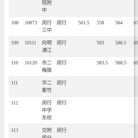
院附
中
108
10873
闵行
闵行
561.5
558
564
6
三中
109
10111
向明
闵行
583
586.5
6
浦江
110
10120
市二
闵行
583.5
588.5
6
梅陇
111
华二
闵行
紫竹
112
闵行
闵行
中学
东校
113
交附
闵行
闵分