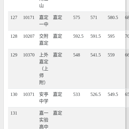
山
127
10171
嘉定
嘉定
575
571
580.5
6
一中
128
10207
交附
嘉定
592.5
591.5
595
7
嘉定
129
10370
上外
嘉定
548
541.5
559
6
嘉定
（上
师
附）
130
10371
安亭
嘉定
533
526.5
549.5
6
中学
131
嘉一
嘉定
实验
高中